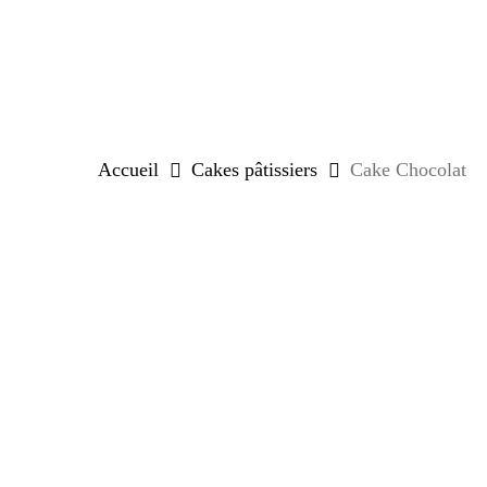
Skip
to
main
content
Accueil
Cakes pâtissiers
Cake Chocolat