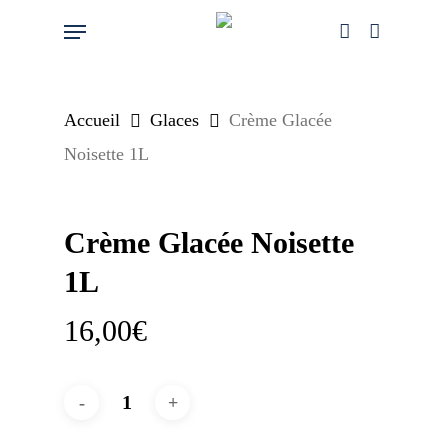
Skip
Menu
account
to
main
content
Accueil
Glaces
Crème Glacée
Noisette 1L
Crème Glacée Noisette
1L
16,00
€