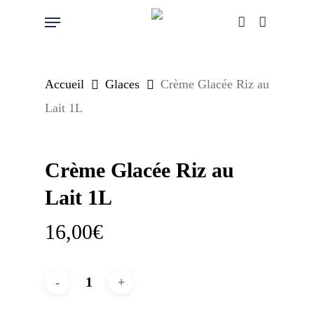
Skip
Menu
account
to
main
content
Accueil
Glaces
Crème Glacée Riz au
Lait 1L
Crème Glacée Riz au
Lait 1L
16,00
€