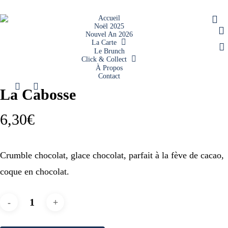
Skip
ac
Accueil
to
Noël 2025
a
Nouvel An 2026
main
La Carte
Le Brunch
content
Click & Collect
Accueil
Gâteaux individuels
La Cabosse
À Propos
Contact
facebook
instagram
La Cabosse
6,30
€
Crumble chocolat, glace chocolat, parfait à la fève de cacao,
coque en chocolat.