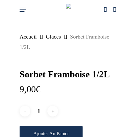
Skip
Menu
account
to
main
content
Accueil
Glaces
Sorbet Framboise
1/2L
Sorbet Framboise 1/2L
9,00
€
Ajouter Au Panier